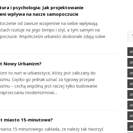
tura i psychologia: Jak projektowanie
eni wpływa na nasze samopoczucie
otoczenie od zawsze wzajemnie na siebie wpływają.
stach rzutuje na jego tempo i styl, a tym samym na
oczucie. Współcześni urbaniści doskonale zdają sobie
ar
a
st Nowy Urbanizm?
zm to nurt w urbanistyce, który jest zaliczany do
ar
zmu. Ciężko go jednak uznać za typowy przejaw
ar
zmu – cechą wspólną jest raczej tylko budowanie
zaprzeczaniu modernizmowi....
ar
a
a
st miasto 15-minutowe?
a
iasta 15-minutowego zakłada, że należy tak tworzyć