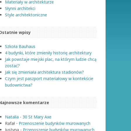
Materiały w architekturze
Słynni architekci
Style architektoniczne
Ostatnie wpisy
Szkoła Bauhaus
4 budynki, które zmieniły historię architektury
Jak powstaje miejski plac, na którym ludzie chcą
zostać?
Jak się zmieniała architektura stadionów?
Czym jest paszport materiałowy w kontekście
budownictwa?
Najnowsze komentarze
Natalia
-
30 St Mary Axe
Rafał
-
Przenoszenie budynków murowanych
Justyna
-
Przenoszenie budynków murowanych