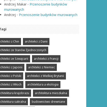
Andrzej Makar
-
Przenoszenie budynków
murowanych
Andrzej
-
Przenoszenie budynków murowanych
Tagi
chitekci z Chin
architekci z Danii
rchitekci ze Stanów Zjednoczonych
chitekci ze Szwajcarii
architekci z Francji
chitekci z Japonii
architekci z Niemiec
chitekci z Polski
architekci z Wielkiej Brytanii
rchitekci z Włoch
architektura a ekologia
rchitektura krajobrazu
architektura mieszkalna
rchitektura sakralna
budownictwo drewniane