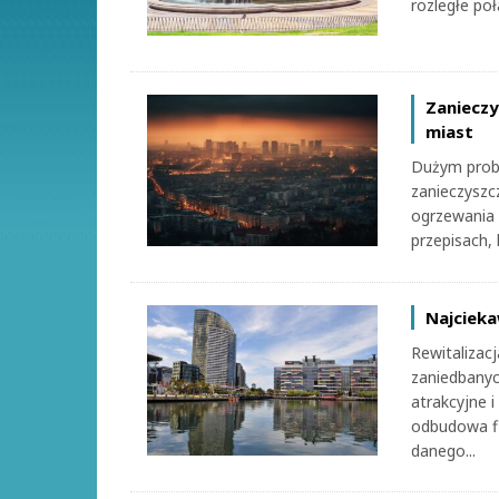
rozległe poła
Zanieczy
miast
Dużym probl
zanieczyszc
ogrzewania
przepisach, 
Najcieka
Rewitalizac
zaniedbany
atrakcyjne i
odbudowa fi
danego...