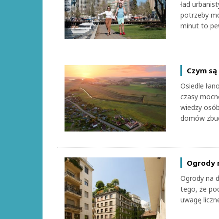
ład urbanis
potrzeby mó
minut to pe
Czym są 
Osiedle łano
czasy mocno
wiedzy osób
domów zbud
Ogrody 
Ogrody na d
tego, że po
uwagę liczne