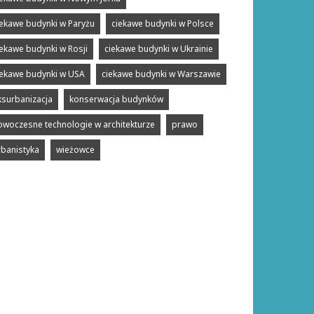
iekawe budynki w Paryżu
ciekawe budynki w Polsce
iekawe budynki w Rosji
ciekawe budynki w Ukrainie
iekawe budynki w USA
ciekawe budynki w Warszawie
ksurbanizacja
konserwacja budynków
owoczesne technologie w architekturze
prawo
rbanistyka
wieżowce