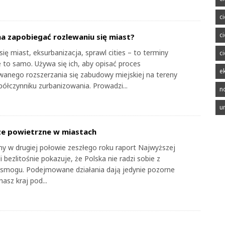
c
c
a zapobiegać rozlewaniu się miast?
ię miast, eksurbanizacja, sprawl cities – to terminy
c
 to samo. Używa się ich, aby opisać proces
e
wanego rozszerzania się zabudowy miejskiej na tereny
półczynniku zurbanizowania. Prowadzi...
n
u
ze powietrzne w miastach
y w drugiej połowie zeszłego roku raport Najwyższej
i bezlitośnie pokazuje, że Polska nie radzi sobie z
smogu. Podejmowane działania dają jedynie pozorne
nasz kraj pod...