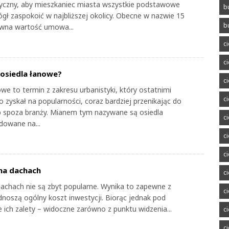
tyczny, aby mieszkaniec miasta wszystkie podstawowe
b
gł zaspokoić w najbliższej okolicy. Obecne w nazwie 15
b
wna wartość umowa...
c
c
osiedla łanowe?
c
we to termin z zakresu urbanistyki, który ostatnimi
c
 zyskał na popularności, coraz bardziej przenikając do
 spoza branży. Mianem tym nazywane są osiedla
c
owane na...
c
c
na dachach
c
achach nie są zbyt popularne. Wynika to zapewne z
c
dnoszą ogólny koszt inwestycji. Biorąc jednak pod
 ich zalety – widoczne zarówno z punktu widzenia...
c
c