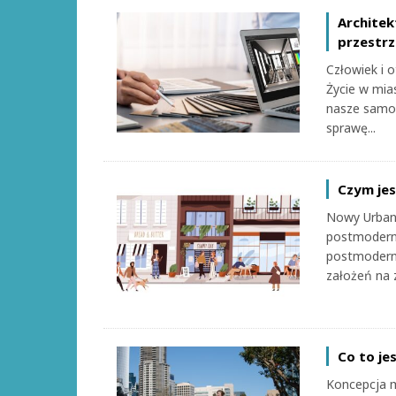
Architek
przestrz
Człowiek i 
Życie w mia
nasze samop
sprawę...
Czym je
Nowy Urbani
postmoderni
postmoderni
założeń na 
Co to je
Koncepcja m