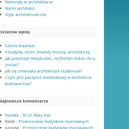
Materiały w architekturze
Słynni architekci
Style architektoniczne
Ostatnie wpisy
Szkoła Bauhaus
4 budynki, które zmieniły historię architektury
Jak powstaje miejski plac, na którym ludzie chcą
zostać?
Jak się zmieniała architektura stadionów?
Czym jest paszport materiałowy w kontekście
budownictwa?
Najnowsze komentarze
Natalia
-
30 St Mary Axe
Rafał
-
Przenoszenie budynków murowanych
Justyna
-
Przenoszenie budynków murowanych