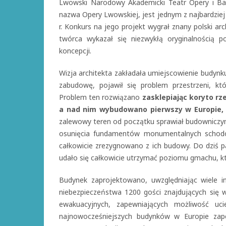
Lwowski Narodowy Akademicki Teatr Opery i Bale
nazwa Opery Lwowskiej, jest jednym z najbardzi
r. Konkurs na jego projekt wygrał znany polski ar
twórca wykazał się niezwykłą oryginalnością 
koncepcji.
Wizja architekta zakładała umiejscowienie budynk
zabudowę, pojawił się problem przestrzeni, k
Problem ten rozwiązano
zasklepiając koryto rz
a nad nim wybudowano pierwszy w Europie,
zalewowy teren od początku sprawiał budowniczym
osunięcia fundamentów monumentalnych schodó
całkowicie zrezygnowano z ich budowy. Do dziś pa
udało się całkowicie utrzymać poziomu gmachu, któ
Budynek zaprojektowano, uwzględniając wiele i
niebezpieczeństwa 1200 gości znajdujących się 
ewakuacyjnych, zapewniających możliwość uc
najnowocześniejszych budynków w Europie zape