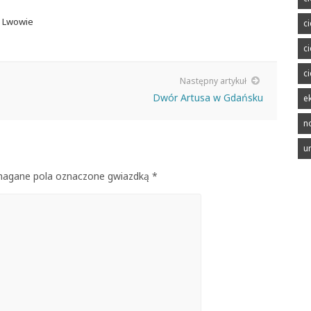
e Lwowie
c
c
c
Następny artykuł
Dwór Artusa w Gdańsku
e
n
u
ymagane pola oznaczone gwiazdką *