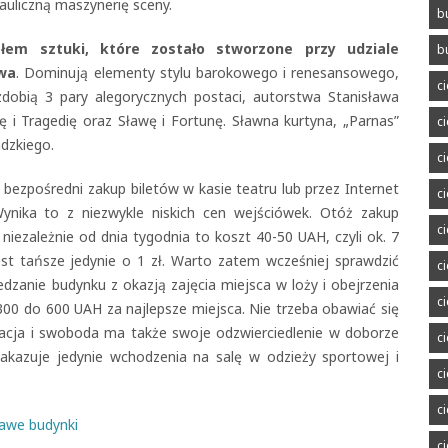
auliczną maszynerię sceny.
b
ełem sztuki, które zostało stworzone przy udziale
b
wa
. Dominują elementy stylu barokowego i renesansowego,
c
dobią 3 pary alegorycznych postaci, autorstwa Stanisława
 i Tragedię oraz Sławę i Fortunę. Sławna kurtyna, „Parnas”
c
dzkiego.
c
 bezpośredni zakup biletów w kasie teatru lub przez Internet
c
Wynika to z niezwykle niskich cen wejściówek. Otóż zakup
c
niezależnie od dnia tygodnia to koszt 40-50 UAH, czyli ok. 7
st tańsze jedynie o 1 zł. Warto zatem wcześniej sprawdzić
c
wiedzanie budynku z okazją zajęcia miejsca w loży i obejrzenia
c
 300 do 600 UAH za najlepsze miejsca. Nie trzeba obawiać się
acja i swoboda ma także swoje odzwierciedlenie w doborze
c
 zakazuje jedynie wchodzenia na salę w odzieży sportowej i
c
c
awe budynki
c