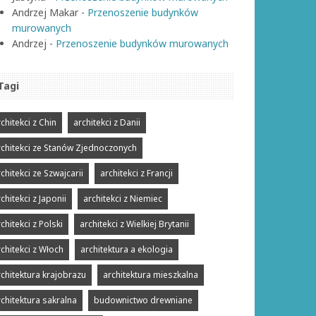
Andrzej Makar
-
Przenoszenie budynków
murowanych
Andrzej
-
Przenoszenie budynków murowanych
Tagi
chitekci z Chin
architekci z Danii
rchitekci ze Stanów Zjednoczonych
chitekci ze Szwajcarii
architekci z Francji
chitekci z Japonii
architekci z Niemiec
chitekci z Polski
architekci z Wielkiej Brytanii
rchitekci z Włoch
architektura a ekologia
rchitektura krajobrazu
architektura mieszkalna
rchitektura sakralna
budownictwo drewniane