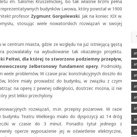
tu im. Salomei Kruszelnickiej, bo tak właśnie brzmi pełna
ej reprezentatywnych budynków Lwowa, który powstał w 1900
chitekt profesor
Zygmunt Gorgolewski
. Jak na koniec XIX w.
pomysłu, stosując wiele nowatorskich rozwiązań w swojej
u w centrum miasta, gdzie ze względu na już istniejącą gęstą
tóra pozwalałaby na wybudowanie tak okazałego projektu.
ar
eki Pełtwi, dla której to stworzono podziemny przepływ,
a
 nowoczesny żelbetonowy fundament opery
. Podmokły,
 wiele problemów. W czasie prac konstrukcyjnych doszło do
ar
w, które miały prowadzić do budynku, w związku z czym
ar
trząc na operę z pewnej odległości, dostrzec można, iż nie
ry jest lekko przechylony.
ar
a
nnowacyjnych rozwiązań, m.in. przepisy pożarowe. W razie
w budynku Teatru Wielkiego miało do dyspozycji aż 14 dróg
a
ieczki w czasie do 3 minut. Ponadto tytuł jednego z
a
wniły operze wyposażenie jej w oświetlenie elektryczne,