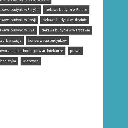
iekawe budynki w Paryżu
ciekawe budynki w Polsce
iekawe budynki w Rosji
ciekawe budynki w Ukrainie
iekawe budynki w USA
ciekawe budynki w Warszawie
ksurbanizacja
konserwacja budynków
owoczesne technologie w architekturze
prawo
rbanistyka
wieżowce