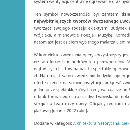
system wentylacji, centralne ogrzewanie oraz hydr
Ten symbol nowoczesności był zarazem
dzi
najwybitniejszych twórców ówczesnego Lwo
tworzące swojego rodzaju eklektyzm. Budynek z
Wójciaka, a mianowicie Poezję i Muzykę, Komedię
natomiast jest dziełem wybitnego malarza Siemira
W kontekście zwiedzania opery korzystniejszy jest
niż w ofercie biur podróży lub przewodników. 
najtańszych biletów na balet i spektakle operowe 
zł. Natomiast samo zwiedzanie budynku opery je
ofertę i cennik na stronie instytucji i połączyć z
jednego ze spektakli, których ceny wahają się od
o brak formalnego stroju, gdyż Lwowska demokr
stroju do teatru czy opery. Oficjalny regulamin
plażowej [dane z 2022 roku].
Dodane w kategorii:
Architektura historyczna
,
Ciek