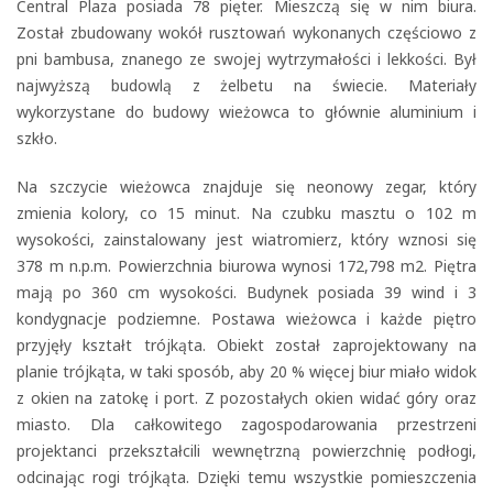
Central Plaza posiada 78 pięter. Mieszczą się w nim biura.
Został zbudowany wokół rusztowań wykonanych częściowo z
pni bambusa, znanego ze swojej wytrzymałości i lekkości. Był
najwyższą budowlą z żelbetu na świecie. Materiały
wykorzystane do budowy wieżowca to głównie aluminium i
szkło.
Na szczycie wieżowca znajduje się neonowy zegar, który
zmienia kolory, co 15 minut. Na czubku masztu o 102 m
wysokości, zainstalowany jest wiatromierz, który wznosi się
378 m n.p.m. Powierzchnia biurowa wynosi 172,798 m2. Piętra
mają po 360 cm wysokości. Budynek posiada 39 wind i 3
kondygnacje podziemne. Postawa wieżowca i każde piętro
przyjęły kształt trójkąta. Obiekt został zaprojektowany na
planie trójkąta, w taki sposób, aby 20 % więcej biur miało widok
z okien na zatokę i port. Z pozostałych okien widać góry oraz
miasto. Dla całkowitego zagospodarowania przestrzeni
projektanci przekształcili wewnętrzną powierzchnię podłogi,
odcinając rogi trójkąta. Dzięki temu wszystkie pomieszczenia