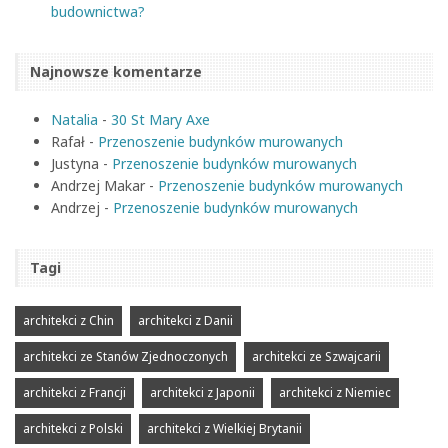
budownictwa?
Najnowsze komentarze
Natalia
-
30 St Mary Axe
Rafał
-
Przenoszenie budynków murowanych
Justyna
-
Przenoszenie budynków murowanych
Andrzej Makar
-
Przenoszenie budynków murowanych
Andrzej
-
Przenoszenie budynków murowanych
Tagi
architekci z Chin
architekci z Danii
architekci ze Stanów Zjednoczonych
architekci ze Szwajcarii
architekci z Francji
architekci z Japonii
architekci z Niemiec
architekci z Polski
architekci z Wielkiej Brytanii