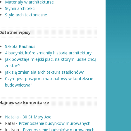
Materiały w architekturze
Słynni architekci
Style architektoniczne
Ostatnie wpisy
Szkoła Bauhaus
4 budynki, które zmieniły historię architektury
Jak powstaje miejski plac, na którym ludzie chcą
zostać?
Jak się zmieniała architektura stadionów?
Czym jest paszport materiałowy w kontekście
budownictwa?
Najnowsze komentarze
Natalia
-
30 St Mary Axe
Rafał
-
Przenoszenie budynków murowanych
Justyna
-
Przenoszenie budynków murowanych