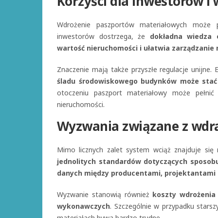
Korzyści dla inwestorów i 
Wdrożenie paszportów materiałowych może pr
inwestorów dostrzega, że
dokładna wiedza 
wartość nieruchomości i ułatwia zarządzanie 
Znaczenie mają także przyszłe regulacje unijne. 
śladu środowiskowego budynków może stać
otoczeniu paszport materiałowy może pełnić 
nieruchomości.
Wyzwania związane z wdr
Mimo licznych zalet system wciąż znajduje si
jednolitych standardów dotyczących sposobu
danych między producentami, projektantami
Wyzwanie stanowią również
koszty wdrożenia 
wykonawczych
. Szczególnie w przypadku stars
materiałach bywa bardzo trudne.