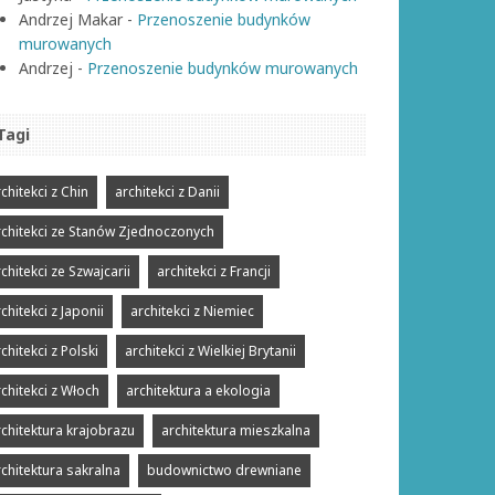
Andrzej Makar
-
Przenoszenie budynków
murowanych
Andrzej
-
Przenoszenie budynków murowanych
Tagi
chitekci z Chin
architekci z Danii
rchitekci ze Stanów Zjednoczonych
chitekci ze Szwajcarii
architekci z Francji
chitekci z Japonii
architekci z Niemiec
chitekci z Polski
architekci z Wielkiej Brytanii
rchitekci z Włoch
architektura a ekologia
rchitektura krajobrazu
architektura mieszkalna
rchitektura sakralna
budownictwo drewniane