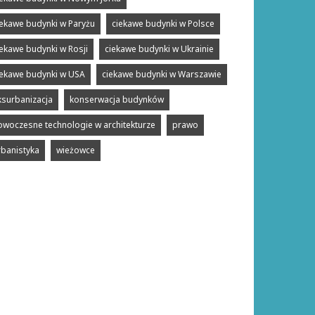
iekawe budynki w Paryżu
ciekawe budynki w Polsce
iekawe budynki w Rosji
ciekawe budynki w Ukrainie
iekawe budynki w USA
ciekawe budynki w Warszawie
ksurbanizacja
konserwacja budynków
owoczesne technologie w architekturze
prawo
rbanistyka
wieżowce