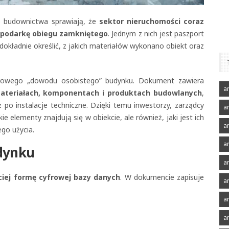
 budownictwa sprawiają, że
sektor nieruchomości coraz
ospodarkę obiegu zamkniętego
. Jednym z nich jest paszport
dokładnie określić, z jakich materiałów wykonano obiekt oraz
rowego „dowodu osobistego” budynku. Dokument zawiera
ar
ateriałach, komponentach i produktach budowlanych
,
aż po instalacje techniczne. Dzięki temu inwestorzy, zarządcy
a
e elementy znajdują się w obiekcie, ale również, jaki jest ich
ar
go użycia.
ar
dynku
ar
iej formę cyfrowej bazy danych
. W dokumencie zapisuje
a
a
a