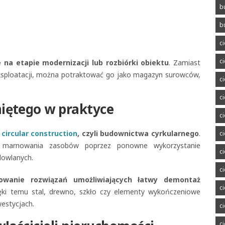
b
b
c
c
 na etapie modernizacji lub rozbiórki obiektu
. Zamiast
ksploatacji, można potraktować go jako magazyn surowców,
c
c
iętego w praktyce
c
i
circular construction
, czyli budownictwa cyrkularnego
.
c
e marnowania zasobów poprzez ponowne wykorzystanie
c
dowlanych.
c
owanie rozwiązań umożliwiających łatwy demontaż
c
ięki temu stal, drewno, szkło czy elementy wykończeniowe
estycjach.
c
c