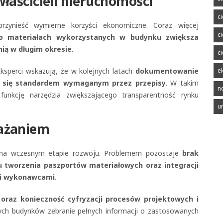
właścicieli nieruchomości
c
zynieść wymierne korzyści ekonomiczne. Coraz więcej
c
o materiałach wykorzystanych w budynku zwiększa
nią w długim okresie
.
c
Eksperci wskazują, że w kolejnych latach
dokumentowanie
e
 się standardem wymaganym przez przepisy
. W takim
n
funkcję narzędzia zwiększającego transparentność rynku
u
ażaniem
ę na wczesnym etapie rozwoju. Problemem pozostaje
brak
 tworzenia paszportów materiałowych oraz integracji
 i wykonawcami.
oraz konieczność cyfryzacji procesów projektowych i
zych budynków zebranie pełnych informacji o zastosowanych