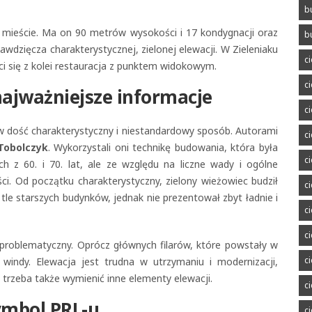
b
mieście. Ma on 90 metrów wysokości i 17 kondygnacji oraz
b
wdzięcza charakterystycznej, zielonej elewacji. W Zieleniaku
c
ci się z kolei restauracja z punktem widokowym.
c
 najważniejsze informacje
c
 dość charakterystyczny i niestandardowy sposób. Autorami
c
Tobolczyk
. Wykorzystali oni technikę budowania, która była
c
h z 60. i 70. lat, ale ze względu na liczne wady i ogólne
ci. Od początku charakterystyczny, zielony wieżowiec budził
c
 tle starszych budynków, jednak nie prezentował zbyt ładnie i
c
c
problematyczny. Oprócz głównych filarów, które powstały w
c
 windy. Elewacja jest trudna w utrzymaniu i modernizacji,
, trzeba także wymienić inne elementy elewacji.
c
ymbol PRL-u
c