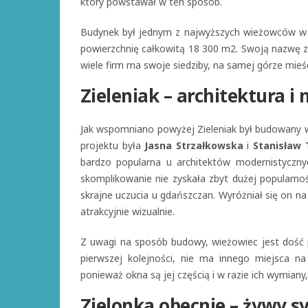
który powstawał w ten sposób.
Budynek był jednym z najwyższych wieżowców w 
powierzchnię całkowitą 18 300 m2. Swoją nazwę za
wiele firm ma swoje siedziby, na samej górze mieś
Zieleniak – architektura i
Jak wspomniano powyżej Zieleniak był budowany w
projektu była
Jasna Strzałkowska
i
Stanisław 
bardzo popularna u architektów modernistycznyc
skomplikowanie nie zyskała zbyt dużej popularnoś
skrajne uczucia u gdańszczan. Wyróżniał się on na
atrakcyjnie wizualnie.
Z uwagi na sposób budowy, wieżowiec jest dość 
pierwszej kolejności, nie ma innego miejsca na
ponieważ okna są jej częścią i w razie ich wymiany
Zielonka obecnie – żywy s