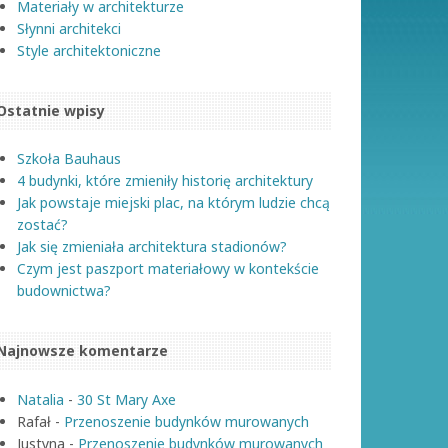
Materiały w architekturze
Słynni architekci
Style architektoniczne
Ostatnie wpisy
Szkoła Bauhaus
4 budynki, które zmieniły historię architektury
Jak powstaje miejski plac, na którym ludzie chcą
zostać?
Jak się zmieniała architektura stadionów?
Czym jest paszport materiałowy w kontekście
budownictwa?
Najnowsze komentarze
Natalia
-
30 St Mary Axe
Rafał
-
Przenoszenie budynków murowanych
Justyna
-
Przenoszenie budynków murowanych