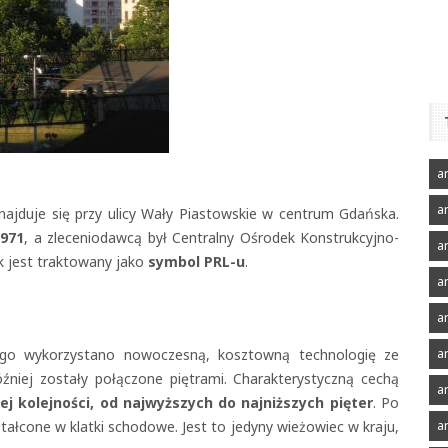
ar
a
znajduje się przy ulicy Wały Piastowskie w centrum Gdańska.
1971
, a zleceniodawcą był Centralny Ośrodek Konstrukcyjno-
ar
k jest traktowany jako
symbol PRL-u
.
ar
ar
ego wykorzystano nowoczesną, kosztowną technologię ze
a
óźniej zostały połączone piętrami. Charakterystyczną cechą
a
 kolejności, od najwyższych do najniższych pięter
. Po
tałcone w klatki schodowe. Jest to jedyny wieżowiec w kraju,
a