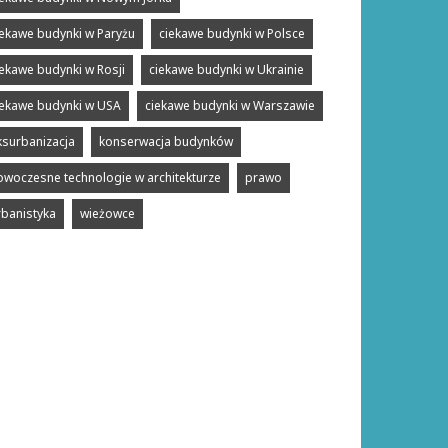
iekawe budynki w Paryżu
ciekawe budynki w Polsce
iekawe budynki w Rosji
ciekawe budynki w Ukrainie
iekawe budynki w USA
ciekawe budynki w Warszawie
ksurbanizacja
konserwacja budynków
owoczesne technologie w architekturze
prawo
rbanistyka
wieżowce