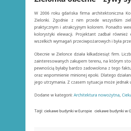
W 2006 roku gdańska firma architektoniczna Ko
Zielonki. Zgodnie z nim przede wszystkim zi
praktycznym i atrakcyjnym kolorem. Ponadto wew
kolorystyki elewacji. Projektant zadbał równi
wszelkich wymagań przeciwpożarowych i była prze
Obecnie w Zielonce działa kilkadziesiąt firm. Li
zainteresowanych zakupem terenu, na którym stoi
pewnością byłaby bardzo zadowolona z tego faktu,
oraz wspomnienie minionej epoki. Dlatego działani
jego utrzymania. Z czasem sytuacja może jednak u
Dodane w kategorii:
Architektura nowożytna
,
Ciek
Tagi:
ciekawe budynki w Europie
ciekawe budynki w 