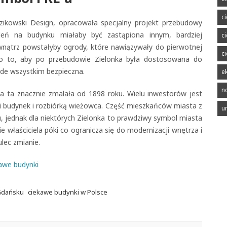
c
zikowski Design, opracowała specjalny projekt przebudowy
eleń na budynku miałaby być zastąpiona innym, bardziej
c
nątrz powstałyby ogrody, które nawiązywały do pierwotnej
c
eż o to, aby po przebudowie Zielonka była dostosowana do
de wszystkim bezpieczna.
e
n
czba ta znacznie zmalała od 1898 roku. Wielu inwestorów jest
 budynek i rozbiórką wieżowca. Część mieszkańców miasta z
u
 jednak dla niektórych Zielonka to prawdziwy symbol miasta
e właściciela póki co ogranicza się do modernizacji wnętrza i
lec zmianie.
awe budynki
Gdańsku
ciekawe budynki w Polsce