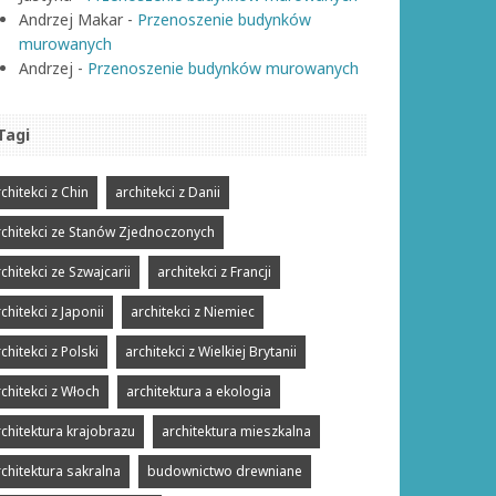
Andrzej Makar
-
Przenoszenie budynków
murowanych
Andrzej
-
Przenoszenie budynków murowanych
Tagi
chitekci z Chin
architekci z Danii
rchitekci ze Stanów Zjednoczonych
chitekci ze Szwajcarii
architekci z Francji
chitekci z Japonii
architekci z Niemiec
chitekci z Polski
architekci z Wielkiej Brytanii
rchitekci z Włoch
architektura a ekologia
rchitektura krajobrazu
architektura mieszkalna
rchitektura sakralna
budownictwo drewniane