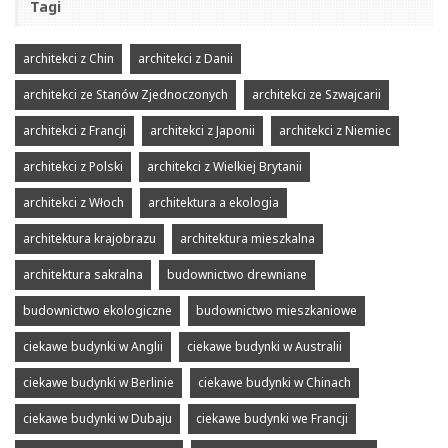
Tagi
architekci z Chin
architekci z Danii
architekci ze Stanów Zjednoczonych
architekci ze Szwajcarii
architekci z Francji
architekci z Japonii
architekci z Niemiec
architekci z Polski
architekci z Wielkiej Brytanii
architekci z Włoch
architektura a ekologia
architektura krajobrazu
architektura mieszkalna
architektura sakralna
budownictwo drewniane
budownictwo ekologiczne
budownictwo mieszkaniowe
ciekawe budynki w Anglii
ciekawe budynki w Australii
ciekawe budynki w Berlinie
ciekawe budynki w Chinach
ciekawe budynki w Dubaju
ciekawe budynki we Francji