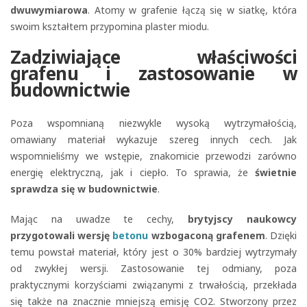
dwuwymiarowa
. Atomy w grafenie łączą się w siatkę, która
swoim kształtem przypomina plaster miodu.
Zadziwiające właściwości
grafenu i zastosowanie w
budownictwie
Poza wspomnianą niezwykle wysoką wytrzymałością,
omawiany materiał wykazuje szereg innych cech. Jak
wspomnieliśmy we wstępie, znakomicie przewodzi zarówno
energię elektryczną, jak i ciepło. To sprawia, że
świetnie
sprawdza się w budownictwie
.
Mając na uwadze te cechy,
brytyjscy naukowcy
przygotowali wersję
betonu
wzbogaconą grafenem
. Dzięki
temu powstał materiał, który jest o 30% bardziej wytrzymały
od zwykłej wersji. Zastosowanie tej odmiany, poza
praktycznymi korzyściami związanymi z trwałością, przekłada
się także na znacznie mniejszą emisję CO2. Stworzony przez