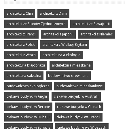
architekci z Chin
architekci z Danii
architekci ze Stanów Zjednoczonych
architekci ze Szwajcarii
architekci z Francji
architekci z Japonii
architekci z Niemiec
architekci z Polski
architekci z Wielkiej Brytanii
architekci z Włoch
architektura a ekologia
architektura krajobrazu
architektura mieszkalna
architektura sakralna
budownictwo drewniane
budownictwo ekologiczne
budownictwo mieszkaniowe
ciekawe budynki w Anglii
ciekawe budynki w Australii
ciekawe budynki w Berlinie
ciekawe budynki w Chinach
ciekawe budynki w Dubaju
ciekawe budynki we Francji
ciekawe budynki w Europie
ciekawe budynki we Włoszech