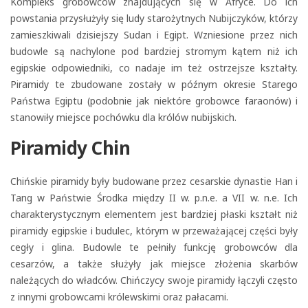
Kompleks grobowców znajdujących się w Afryce. Do ich
powstania przysłużyły się ludy starożytnych Nubijczyków, którzy
zamieszkiwali dzisiejszy Sudan i Egipt. Wzniesione przez nich
budowle są nachylone pod bardziej stromym kątem niż ich
egipskie odpowiedniki, co nadaje im też ostrzejsze kształty.
Piramidy te zbudowane zostały w późnym okresie Starego
Państwa Egiptu (podobnie jak niektóre grobowce faraonów) i
stanowiły miejsce pochówku dla królów nubijskich.
Piramidy Chin
Chińskie piramidy były budowane przez cesarskie dynastie Han i
Tang w Państwie Środka między II w. p.n.e. a VII w. n.e. Ich
charakterystycznym elementem jest bardziej płaski kształt niż
piramidy egipskie i budulec, którym w przeważającej części były
cegły i glina. Budowle te pełniły funkcję grobowców dla
cesarzów, a także służyły jak miejsce złożenia skarbów
należących do władców. Chińczycy swoje piramidy łączyli często
z innymi grobowcami królewskimi oraz pałacami.