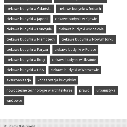
ciekawe budynki w Gdańsku
ciekawe budynki w Indiach
ciekawe budynki w Japonii
ciekawe budynki w Kijowie
ciekawe budynki w Londynie
ciekawe budynki w Moskwie
ciekawe budynki w Niemczech
ciekawe budynki w Nowym Jorku
ciekawe budynki w Paryżu
ciekawe budynki w Polsce
ciekawe budynki w Rosji
ciekawe budynki w Ukrainie
ciekawe budynki w USA
ciekawe budynki w Warszawie
eksurbanizacja
konserwacja budynków
nowoczesne technologie w architekturze
prawo
urbanistyka
wieżowce
© 2026
OtaProjekt