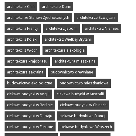
architekci z Chin
architekci z Danii
architekci ze Stanów Zjednoczonych
architekci ze Szwajcarii
architekci z Francji
architekci z Japonii
architekci z Niemiec
architekci z Polski
architekci z Wielkiej Brytanii
architekci z Włoch
architektura a ekologia
architektura krajobrazu
architektura mieszkalna
architektura sakralna
budownictwo drewniane
budownictwo ekologiczne
budownictwo mieszkaniowe
ciekawe budynki w Anglii
ciekawe budynki w Australii
ciekawe budynki w Berlinie
ciekawe budynki w Chinach
ciekawe budynki w Dubaju
ciekawe budynki we Francji
ciekawe budynki w Europie
ciekawe budynki we Włoszech