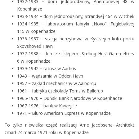
1932-1933 – dom jednorodzinny, Anemonevej 48 w
Kopenhadze
1933-1934 – dom jednorodzinny, Strandvej 464 w Wittbek
1934-1935 – laboratorium fabryki „Novo”, Fuglebakvej
115 w Kopenhadze
1936-1937 – stacja benzynowa w Kystvejen koło portu
Skovshoved Havn
1937-1938 – dom ze sklepem „Stelling Hus” Gammeltorv
6 w Kopenhadze
1939-1942 – ratusz w Aarhus
1943 – wędzarnia w Odden Havn
1957 – zakład mechaniczny w Aalborgu
1961 – fabryka czekolady Toms w Ballerup
1965-1970 – Duński Bank Narodowy w Kopenhadze
1967-1976 – bank w Kuwejcie
1971 – Biuro American Express w Kopenhadze
To tylko niewielka część realizacji Arne Jacobsena. Architekt
zmarł 24 marca 1971 roku w Kopenhadze.