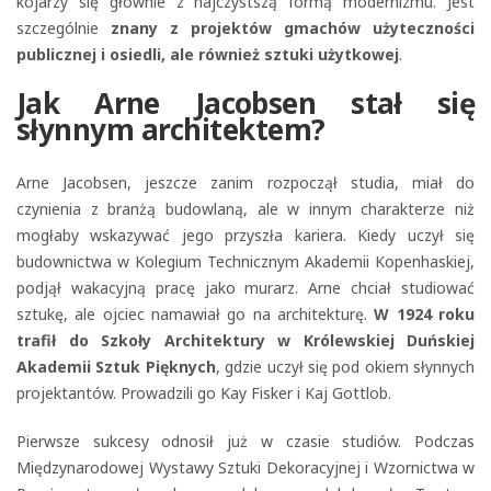
kojarzy się głównie z najczystszą formą modernizmu. Jest
szczególnie
znany z projektów gmachów użyteczności
publicznej i osiedli, ale również sztuki użytkowej
.
Jak Arne Jacobsen stał się
słynnym architektem?
Arne Jacobsen, jeszcze zanim rozpoczął studia, miał do
czynienia z branżą budowlaną, ale w innym charakterze niż
mogłaby wskazywać jego przyszła kariera. Kiedy uczył się
budownictwa w Kolegium Technicznym Akademii Kopenhaskiej,
podjął wakacyjną pracę jako murarz. Arne chciał studiować
sztukę, ale ojciec namawiał go na architekturę.
W 1924 roku
trafił do Szkoły Architektury w Królewskiej Duńskiej
Akademii Sztuk Pięknych
, gdzie uczył się pod okiem słynnych
projektantów. Prowadzili go Kay Fisker i Kaj Gottlob.
Pierwsze sukcesy odnosił już w czasie studiów. Podczas
Międzynarodowej Wystawy Sztuki Dekoracyjnej i Wzornictwa w