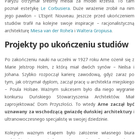
Paryżu otrzymał srebrny medal za model krzesła. To tam
poznał estetykę
Le Corbusiera
. Duże wrażenie zrobił na nim
jego pawilon – L’Esprit Nouveau. Jeszcze przed ukończeniem
studiów trafił na kolejne swoje inspiracje – racjonalistyczną
architekturę
Miesa van der Rohe’a
i
Waltera Gropiusa
.
Projekty po ukończeniu studiów
Po zakończeniu nauki na uczelni w 1927 roku Arne ożenił się z
Marie Jelstrop Holm, z którą miał dwóch synów – Neilsa i
Johana. Szybko rozpoczął karierę zawodową, gdyż zaraz po
tym, jak otrzymał dyplom, zaczął pracę u architekta miejskiego
– Poula Holsøe. Ważnym sukcesem było dla niego wygranie
konkursu Duńskiego Stowarzyszenia Architektów. Miał
zaprojektować Dom Przyszłości. To wtedy
Arne zaczął być
uznawany za wschodzącą gwiazdę duńskiej architektury
i
ultranowoczesnego specjalistę w swojej dziedzinie.
Kolejnym ważnym etapem było założenie własnego biura