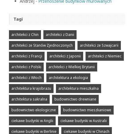
Andrzej
-
Przenoszenie budynków murowanych
Tagi
architekci z Chin
architekci z Danii
architekci ze Stanów Zjednoczonych
architekci ze Szwajcarii
architekci z Francji
architekci z Japonii
architekci z Niemiec
architekci z Polski
architekci z Wielkiej Brytanii
architekci z Włoch
architektura a ekologia
architektura krajobrazu
architektura mieszkalna
architektura sakralna
budownictwo drewniane
budownictwo ekologiczne
budownictwo mieszkaniowe
ciekawe budynki w Anglii
ciekawe budynki w Australii
ciekawe budynki w Berlinie
ciekawe budynki w Chinach