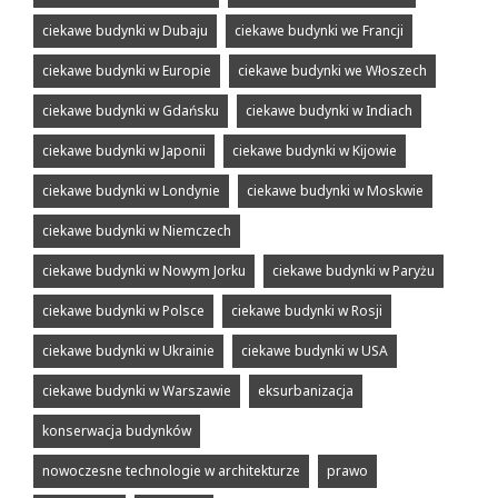
ciekawe budynki w Dubaju
ciekawe budynki we Francji
ciekawe budynki w Europie
ciekawe budynki we Włoszech
ciekawe budynki w Gdańsku
ciekawe budynki w Indiach
ciekawe budynki w Japonii
ciekawe budynki w Kijowie
ciekawe budynki w Londynie
ciekawe budynki w Moskwie
ciekawe budynki w Niemczech
ciekawe budynki w Nowym Jorku
ciekawe budynki w Paryżu
ciekawe budynki w Polsce
ciekawe budynki w Rosji
ciekawe budynki w Ukrainie
ciekawe budynki w USA
ciekawe budynki w Warszawie
eksurbanizacja
konserwacja budynków
nowoczesne technologie w architekturze
prawo