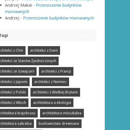
Andrzej Makar
-
Przenoszenie budynków
murowanych
Andrzej
-
Przenoszenie budynków murowanych
Tagi
chitekci z Chin
architekci z Danii
rchitekci ze Stanów Zjednoczonych
chitekci ze Szwajcarii
architekci z Francji
chitekci z Japonii
architekci z Niemiec
chitekci z Polski
architekci z Wielkiej Brytanii
rchitekci z Włoch
architektura a ekologia
rchitektura krajobrazu
architektura mieszkalna
rchitektura sakralna
budownictwo drewniane