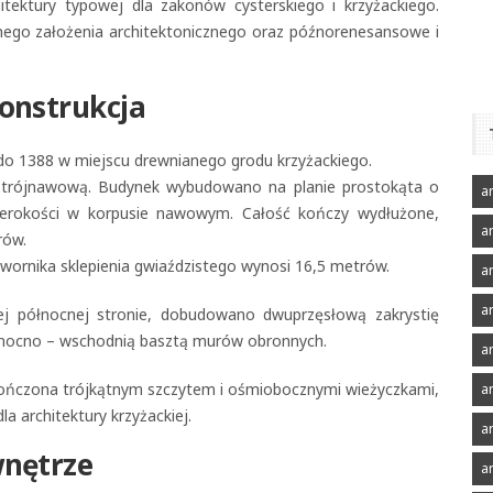
tektury typowej dla zakonów cysterskiego i krzyżackiego.
nego założenia architektonicznego oraz późnorenesansowe i
onstrukcja
o 1388 w miejscu drewnianego grodu krzyżackiego.
ą, trójnawową. Budynek wybudowano na planie prostokąta o
ar
erokości w korpusie nawowym. Całość kończy wydłużone,
a
rów.
ornika sklepienia gwiaździstego wynosi 16,5 metrów.
ar
ar
ej północnej stronie, dobudowano dwuprzęsłową zakrystię
ółnocno – wschodnią basztą murów obronnych.
ar
ończona trójkątnym szczytem i ośmiobocznymi wieżyczkami,
a
 architektury krzyżackiej.
a
wnętrze
a