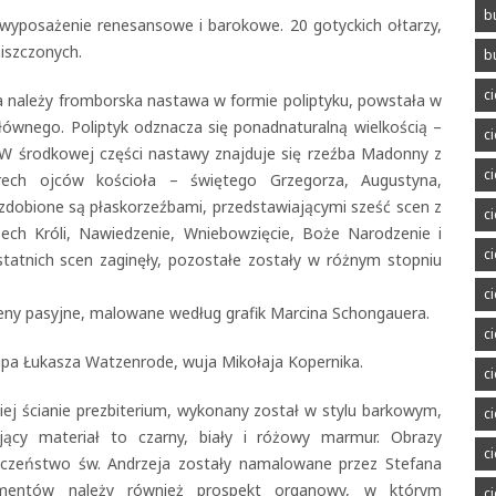
b
yposażenie renesansowe i barokowe. 20 gotyckich ołtarzy,
niszczonych.
b
c
należy fromborska nastawa w formie poliptyku, powstała w
 głównego. Poliptyk odznacza się ponadnaturalną wielkością –
c
 środkowej części nastawy znajduje się rzeźba Madonny z
c
erech ojców kościoła – świętego Grzegorza, Augustyna,
zdobione są płaskorzeźbami, przedstawiającymi sześć scen z
c
zech Króli, Nawiedzenie, Wniebowzięcie, Boże Narodzenie i
c
tatnich scen zaginęły, pozostałe zostały w różnym stopniu
c
ceny pasyjne, malowane według grafik Marcina Schongauera.
c
upa Łukasza Watzenrode, wuja Mikołaja Kopernika.
c
ej ścianie prezbiterium, wykonany został w stylu barkowym,
c
ujący materiał to czarny, biały i różowy marmur. Obrazy
c
ęczeństwo św. Andrzeja zostały namalowane przez Stefana
lementów należy również prospekt organowy, w którym
c