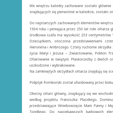
We wnętrzu katedry zachowane zostało głównie w
znajdujących się pierwotnie w katedrze, zostało z
Do najstarszych zachowanych elementów wnętrza 
1504 roku i peniająca przez 250 lat role ołtarza
środkowa szafa ma wysokość 253 centymetrów. W
Dzieciątkiem, otoczona przedstawieniami czt
Hieronima i Ambrożego. Cztery ruchome skrzydła 
życia Maryi i Jezusa – Zwiastowanie, Pokłon Tr
Ofiarowanie w świątyni. Płaskorzeźby z dwóch os
uszkodzone i wybrakowane.
Na zamkniętych skrzydłach ołtarza znajdują się s
Poliptyk fromborski został ufundowany przez bisk
Obecny ołtarz główny, znajdujący się we wschodni
według projektu Franciszka Placidiego. Domin
przedstawiające Wniebowzięcie Marii Panny i M
Torelliego. Do najciekawszych barkowych e