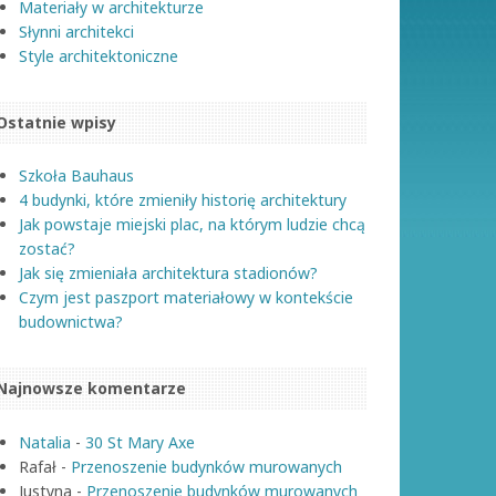
Materiały w architekturze
Słynni architekci
Style architektoniczne
Ostatnie wpisy
Szkoła Bauhaus
4 budynki, które zmieniły historię architektury
Jak powstaje miejski plac, na którym ludzie chcą
zostać?
Jak się zmieniała architektura stadionów?
Czym jest paszport materiałowy w kontekście
budownictwa?
Najnowsze komentarze
Natalia
-
30 St Mary Axe
Rafał
-
Przenoszenie budynków murowanych
Justyna
-
Przenoszenie budynków murowanych