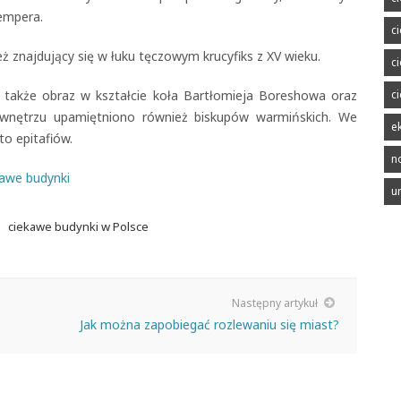
empera.
c
 znajdujący się w łuku tęczowym krucyfiks z XV wieku.
c
 także obraz w kształcie koła Bartłomieja Boreshowa oraz
c
 wnętrzu upamiętniono również biskupów warmińskich. We
e
to epitafiów.
n
awe budynki
u
e
ciekawe budynki w Polsce
Następny artykuł
Jak można zapobiegać rozlewaniu się miast?