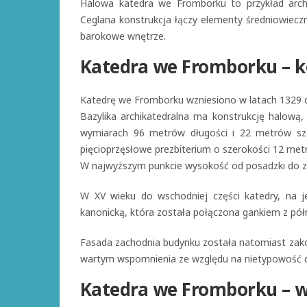
Halowa katedra we Fromborku to przykład archi
Ceglana konstrukcja łączy elementy średniowiecz
barokowe wnętrze.
Katedra we Fromborku – k
Katedrę we Fromborku wzniesiono w latach 1329 d
Bazylika archikatedralna ma konstrukcję halow
wymiarach 96 metrów długości i 22 metrów sz
pięcioprzęsłowe prezbiterium o szerokości 12 met
W najwyższym punkcie wysokość od posadzki do zw
W XV wieku do wschodniej części katedry, na j
kanonicką, która została połączona gankiem z p
Fasada zachodnia budynku została natomiast zak
wartym wspomnienia ze względu na nietypowość dla
Katedra we Fromborku – 