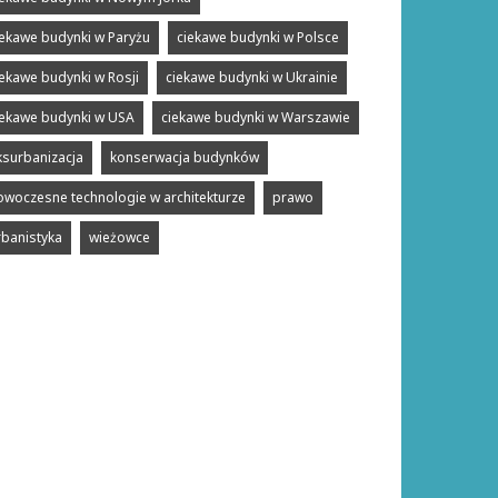
iekawe budynki w Paryżu
ciekawe budynki w Polsce
iekawe budynki w Rosji
ciekawe budynki w Ukrainie
iekawe budynki w USA
ciekawe budynki w Warszawie
ksurbanizacja
konserwacja budynków
owoczesne technologie w architekturze
prawo
rbanistyka
wieżowce