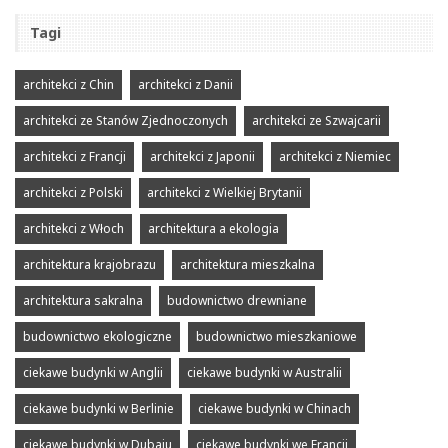
Tagi
architekci z Chin
architekci z Danii
architekci ze Stanów Zjednoczonych
architekci ze Szwajcarii
architekci z Francji
architekci z Japonii
architekci z Niemiec
architekci z Polski
architekci z Wielkiej Brytanii
architekci z Włoch
architektura a ekologia
architektura krajobrazu
architektura mieszkalna
architektura sakralna
budownictwo drewniane
budownictwo ekologiczne
budownictwo mieszkaniowe
ciekawe budynki w Anglii
ciekawe budynki w Australii
ciekawe budynki w Berlinie
ciekawe budynki w Chinach
ciekawe budynki w Dubaju
ciekawe budynki we Francji